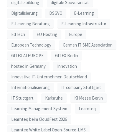
digitale bildung
digitale Souveränität
Digitalisierung
DSGVO
E-Learning
E-Learning Beratung
E-Learning Infrastruktur
EdTech
EU Hosting
Europe
European Technology
German IT SME Association
GITEX AI EUROPE
GITEX Berlin
hosted in Germany
Innovation
Innovative IT-Unternehmen Deutschland
Internationalisierung
IT company Stuttgart
IT Stuttgart
Karlsruhe
KI Messe Berlin
Learning Management System
Learnteq
Learnteq beim CloudFest 2026
Learnteq White Label Open-Source-LMS