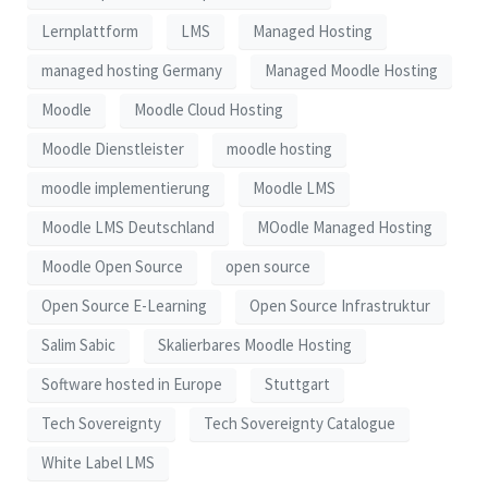
Lernplattform
LMS
Managed Hosting
managed hosting Germany
Managed Moodle Hosting
Moodle
Moodle Cloud Hosting
Moodle Dienstleister
moodle hosting
moodle implementierung
Moodle LMS
Moodle LMS Deutschland
MOodle Managed Hosting
Moodle Open Source
open source
Open Source E-Learning
Open Source Infrastruktur
Salim Sabic
Skalierbares Moodle Hosting
Software hosted in Europe
Stuttgart
Tech Sovereignty
Tech Sovereignty Catalogue
White Label LMS