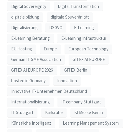
Digital Sovereignty
Digital Transformation
digitale bildung
digitale Souveränität
Digitalisierung
DSGVO
E-Learning
E-Learning Beratung
E-Learning Infrastruktur
EU Hosting
Europe
European Technology
German IT SME Association
GITEX AI EUROPE
GITEX AI EUROPE 2026
GITEX Berlin
hosted in Germany
Innovation
Innovative IT-Unternehmen Deutschland
Internationalisierung
IT company Stuttgart
IT Stuttgart
Karlsruhe
KI Messe Berlin
Künstliche Intelligenz
Learning Management System