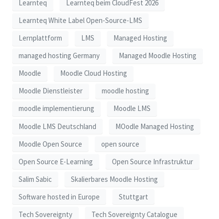
Learnteq
Learnteq beim CloudFest 2026
Learnteq White Label Open-Source-LMS
Lernplattform
LMS
Managed Hosting
managed hosting Germany
Managed Moodle Hosting
Moodle
Moodle Cloud Hosting
Moodle Dienstleister
moodle hosting
moodle implementierung
Moodle LMS
Moodle LMS Deutschland
MOodle Managed Hosting
Moodle Open Source
open source
Open Source E-Learning
Open Source Infrastruktur
Salim Sabic
Skalierbares Moodle Hosting
Software hosted in Europe
Stuttgart
Tech Sovereignty
Tech Sovereignty Catalogue