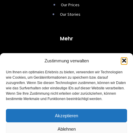
Our Prices
Our Stories
Mehr
Tutorials
Zustimmung verwalten
Resources
Um Ihnen ein optimales Erlebnis zu bieten, verwenden wir Technologien
Guides
wie Cookies, um Geräteinformationen zu speichern bzw. darauf
zuzugreifen. Wenn Sie diesen Technologien zustimmen, können wir Daten
Our Prices
wie das Surfverhalten oder eindeutige IDs auf dieser Website verarbeiten.
Wenn Sie Ihre Zustimmung nicht erteilen oder zurückziehen, können
Our Stories
bestimmte Merkmale und Funktionen beeinträchtigt werden.
Akzeptieren
Impressum
|
Datenschutzerklärung
Ablehnen