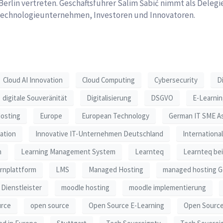
Berlin vertreten. Geschäftsführer Salim Šabić nimmt als Delegi
Technologieunternehmen, Investoren und Innovatoren.
Cloud AI Innovation
Cloud Computing
Cybersecurity
Di
digitale Souveränität
Digitalisierung
DSGVO
E-Learni
osting
Europe
European Technology
German IT SME As
ation
Innovative IT-Unternehmen Deutschland
Internationa
n
Learning Management System
Learnteq
Learnteq be
rnplattform
LMS
Managed Hosting
managed hosting 
Dienstleister
moodle hosting
moodle implementierung
urce
open source
Open Source E-Learning
Open Source