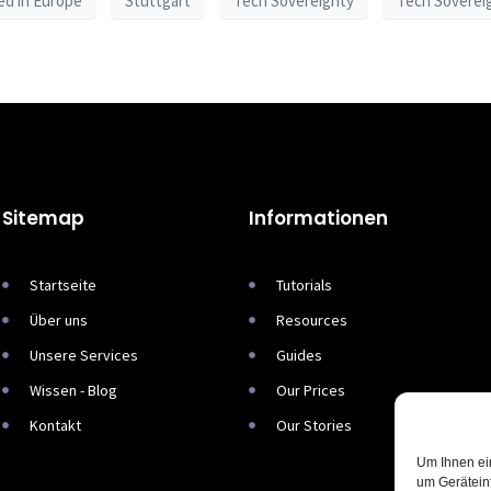
ed in Europe
Stuttgart
Tech Sovereignty
Tech Soverei
Sitemap
Informationen
Startseite
Tutorials
Über uns
Resources
Unsere Services
Guides
Wissen - Blog
Our Prices
Kontakt
Our Stories
Um Ihnen ei
um Gerätein