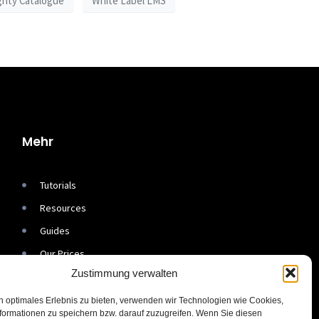
gnty Catalogue
White Label LMS
Mehr
Tutorials
Resources
Guides
Our Prices
Zustimmung verwalten
Our Stories
n optimales Erlebnis zu bieten, verwenden wir Technologien wie Cookies,
formationen zu speichern bzw. darauf zuzugreifen. Wenn Sie diesen