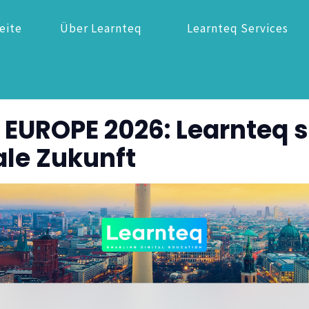
eite
Über Learnteq
Learnteq Services
 EUROPE 2026: Learnteq 
ale Zukunft