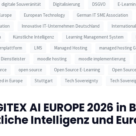
digitale Souveränität
Digitalisierung
DSGVO
E-Learni
Europe
European Technology
German IT SME Association
ation
Innovative IT-Unternehmen Deutschland
Internationa
n
Künstliche Intelligenz
Learning Management System
rnplattform
LMS
Managed Hosting
managed hosting 
Dienstleister
moodle hosting
moodle implementierung
urce
open source
Open Source E-Learning
Open Source
ed in Europe
Stuttgart
Tech Sovereignty
Tech Soverei
GITEX AI EUROPE 2026 in B
liche Intelligenz und Eur