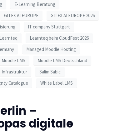
ng
E-Learning Beratung
GITEX AI EUROPE
GITEX AI EUROPE 2026
lisierung
IT company Stuttgart
Learnteq
Learnteq beim CloudFest 2026
Germany
Managed Moodle Hosting
Moodle LMS
Moodle LMS Deutschland
 Infrastruktur
Salim Sabic
gnty Catalogue
White Label LMS
erlin –
opas digitale