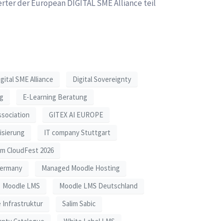
erter der European DIGITAL SME Alliance teil
gital SME Alliance
Digital Sovereignty
ng
E-Learning Beratung
sociation
GITEX AI EUROPE
lisierung
IT company Stuttgart
im CloudFest 2026
Germany
Managed Moodle Hosting
Moodle LMS
Moodle LMS Deutschland
 Infrastruktur
Salim Sabic