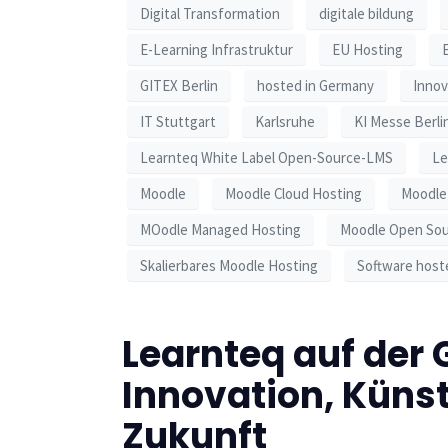
Digital Transformation
digitale bildung
E-Learning Infrastruktur
EU Hosting
GITEX Berlin
hosted in Germany
Innov
IT Stuttgart
Karlsruhe
KI Messe Berli
Learnteq White Label Open-Source-LMS
Le
Moodle
Moodle Cloud Hosting
Moodle 
MOodle Managed Hosting
Moodle Open So
Skalierbares Moodle Hosting
Software host
Learnteq auf der 
Innovation, Künst
Zukunft