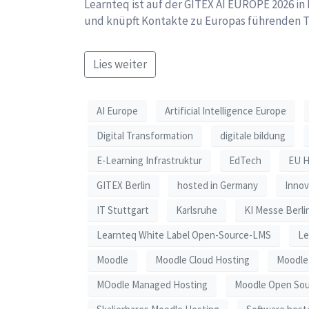
Learnteq ist auf der GITEX AI EUROPE 2026 in 
und knüpft Kontakte zu Europas führenden 
Lies weiter
AI Europe
Artificial Intelligence Europe
Digital Transformation
digitale bildung
E-Learning Infrastruktur
EdTech
EU H
GITEX Berlin
hosted in Germany
Innov
IT Stuttgart
Karlsruhe
KI Messe Berli
Learnteq White Label Open-Source-LMS
Le
Moodle
Moodle Cloud Hosting
Moodle 
MOodle Managed Hosting
Moodle Open So