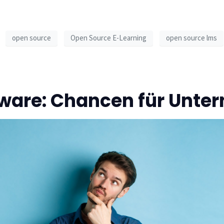
open source
Open Source E-Learning
open source lms
tware: Chancen für Unt