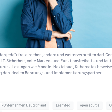
en jede*r frei einsehen, ändern und weiter­verbreiten darf.
IT-Sicherheit, volle Marken- und Funktions­freiheit – und laut 
n zurück. Lösungen wie Moodle, Nextcloud, Kubernetes beweise
teq den idealen Beratungs- und Implementierungs­partner.
 IT-Unternehmen Deutschland
Learnteq
open source
O