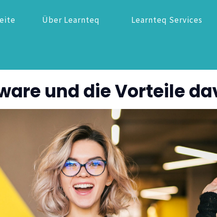
eite
Über Learnteq
Learnteq Services
ware und die Vorteile d