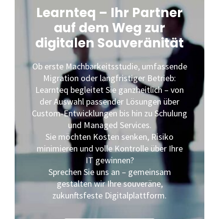
Learnteq – Ihr Partner
auf dem Weg zur
digitalen Souveränität
Ob erste Machbarkeitsstudie, umfassende
Migration oder langfristiger Betrieb:
Learnteq begleitet Sie ganzheitlich – von
der Auswahl passender Lösungen über
Custom-Entwicklungen bis hin zu Schulung
und Managed Services.
Sie möchten Kosten senken, Risiko
minimieren und volle Kontrolle über Ihre
IT gewinnen?
Sprechen Sie uns an – gemeinsam
gestalten wir Ihre souveräne,
zukunftsfeste Digitalplattform.