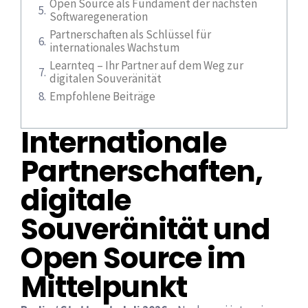
Open Source als Fundament der nächsten
Softwaregeneration
Partnerschaften als Schlüssel für
internationales Wachstum
Learnteq – Ihr Partner auf dem Weg zur
digitalen Souveränität
Empfohlene Beiträge
Internationale
Partnerschaften,
digitale
Souveränität und
Open Source im
Mittelpunkt