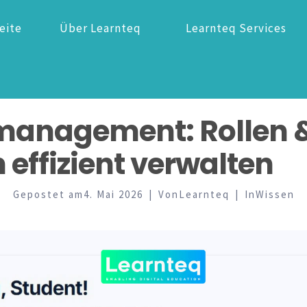
eite
Über Learnteq
Learnteq Services
management: Rollen 
effizient verwalten
Gepostet am
4. Mai 2026
Von
Learnteq
In
Wissen