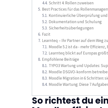
Schritt 4: Rollen zuweisen
Best Practices für das Rollenmanage
Kontinuierliche Überprüfung und
Dokumentation und Schulung
Sicherheitsüberlegungen
Fazit
Learnteq – Ihr Partner auf dem Weg zu
Moodle 5.2 ist da - mehr Effizie
Learnteq blickt auf Europas größ
Empfohlene Beiträge
TYPO3 Wartung und Updates: Suppo
Moodle DSGVO-konform betreiben:
Moodle Migration in 6 Schritten: 
Moodle Wartung: Diese 7 Aufgabe
So richtest du e