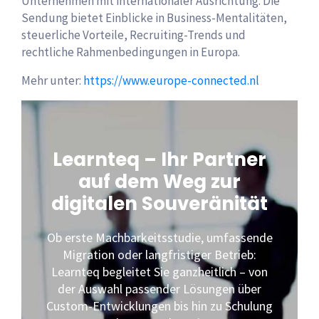
Unternehmen mit internationaler Ausrichtung. Die
Sendung bietet Einblicke in Business-Mentalitäten,
steuerliche Vorteile, Recruiting-Trends und
rechtliche Rahmenbedingungen in Europa.
Mehr unter:
https://www.europe-connected.nl
Learnteq – Ihr Partner
auf dem Weg zur
digitalen Souveränität
Ob erste Machbarkeitsstudie, umfassende
Migration oder langfristiger Betrieb:
Learnteq begleitet Sie ganzheitlich – von
der Auswahl passender Lösungen über
Custom-Entwicklungen bis hin zu Schulung