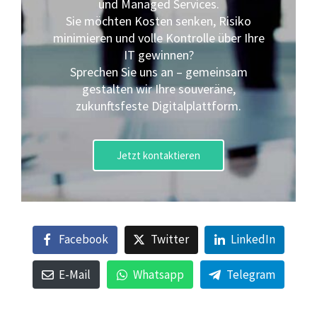
und Managed Services.
Sie möchten Kosten senken, Risiko
minimieren und volle Kontrolle über Ihre
IT gewinnen?
Sprechen Sie uns an – gemeinsam
gestalten wir Ihre souveräne,
zukunftsfeste Digitalplattform.
Jetzt kontaktieren
Facebook
Twitter
LinkedIn
E-Mail
Whatsapp
Telegram